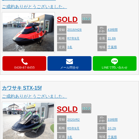
ご成約ありがとうございました。
SOLD
ｱﾜｰ
登録
2016/H28
43時間
ﾒｰﾀｰ
船検
全長
R7年9月
11.6ft
定員
地域
3名
千葉県
0439-87-8455
メール問合せ
カワサキ STX-15f
ご成約ありがとうございました。
SOLD
ｱﾜｰ
登録
2020/R2
33時間
ﾒｰﾀｰ
船検
全長
R5年9月
10.2ft
定員
地域
3名
千葉県