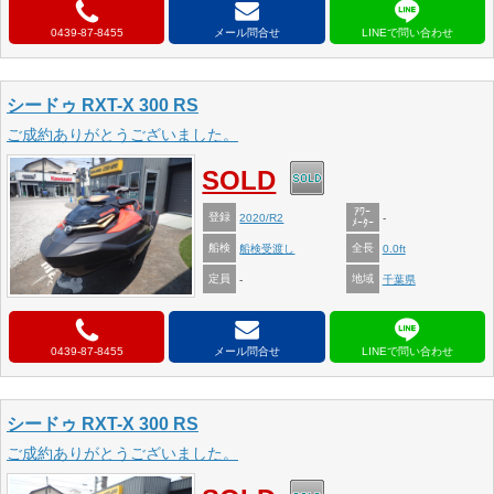
0439-87-8455
メール問合せ
シードゥ RXT-X 300 RS
ご成約ありがとうございました。
SOLD
ｱﾜｰ
登録
2020/R2
-
ﾒｰﾀｰ
船検
全長
船検受渡し
0.0ft
定員
地域
-
千葉県
0439-87-8455
メール問合せ
シードゥ RXT-X 300 RS
ご成約ありがとうございました。