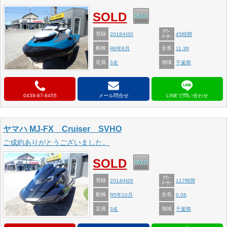
SOLD
ｱﾜｰ
登録
2018/H30
45時間
ﾒｰﾀｰ
船検
全長
R6年8月
11.3ft
定員
地域
3名
千葉県
0439-87-8455
メール問合せ
ヤマハ MJ-FX Cruiser SVHO
ご成約ありがとうございました。
SOLD
ｱﾜｰ
登録
2014/H26
117時間
ﾒｰﾀｰ
船検
全長
R5年10月
0.0ft
定員
地域
3名
千葉県