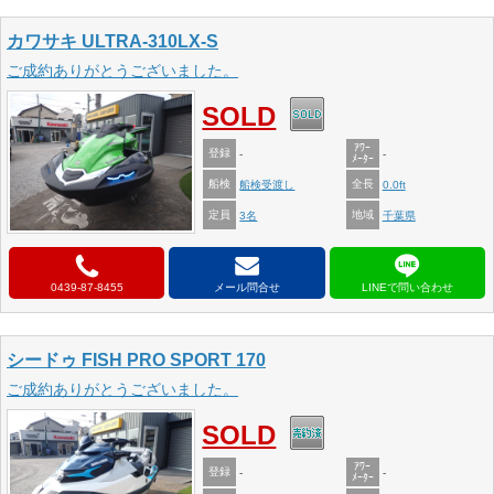
カワサキ ULTRA-310LX-S
ご成約ありがとうございました。
SOLD
ｱﾜｰ
登録
-
-
ﾒｰﾀｰ
船検
全長
船検受渡し
0.0ft
定員
地域
3名
千葉県
0439-87-8455
メール問合せ
シードゥ FISH PRO SPORT 170
ご成約ありがとうございました。
SOLD
ｱﾜｰ
登録
-
-
ﾒｰﾀｰ