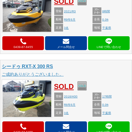
SOLD
ｱﾜｰ
登録
2021/R3
8時間
ﾒｰﾀｰ
船検
全長
R9年6月
0.0ft
定員
地域
3名
千葉県
0439-87-8455
メール問合せ
シードゥ RXT-X 300 RS
ご成約ありがとうございました。
SOLD
ｱﾜｰ
登録
2018/H30
17時間
ﾒｰﾀｰ
船検
全長
R6年6月
0.0ft
定員
地域
3名
千葉県