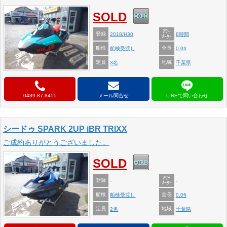
SOLD
ｱﾜｰ
登録
2018/H30
8時間
ﾒｰﾀｰ
船検
全長
船検受渡し
0.0ft
定員
地域
3名
千葉県
0439-87-8455
メール問合せ
シードゥ SPARK 2UP iBR TRIXX
ご成約ありがとうございました。
SOLD
ｱﾜｰ
登録
-
-
ﾒｰﾀｰ
船検
全長
船検受渡し
0.0ft
定員
地域
2名
千葉県