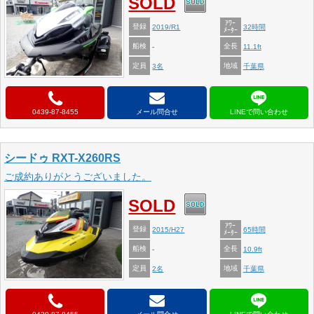
SOLD
ｱﾜｰ
登録
2019/R1
32時間
ﾒｰﾀｰ
船検
全長
-
11.1ft
定員
地域
3名
千葉県
0439-87-8455
メール問合せ
シードゥ RXT-X260RS
ご成約ありがとうございました。
SOLD
ｱﾜｰ
登録
2015/H27
65時間
ﾒｰﾀｰ
船検
全長
-
10.9ft
定員
地域
2名
千葉県