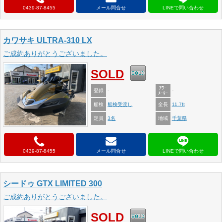
0439-87-8455
メール問合せ
カワサキ ULTRA-310 LX
ご成約ありがとうございました。
SOLD
ｱﾜｰ
登録
-
-
ﾒｰﾀｰ
船検
全長
船検受渡し
11.7ft
定員
地域
3名
千葉県
0439-87-8455
メール問合せ
シードゥ GTX LIMITED 300
ご成約ありがとうございました。
SOLD