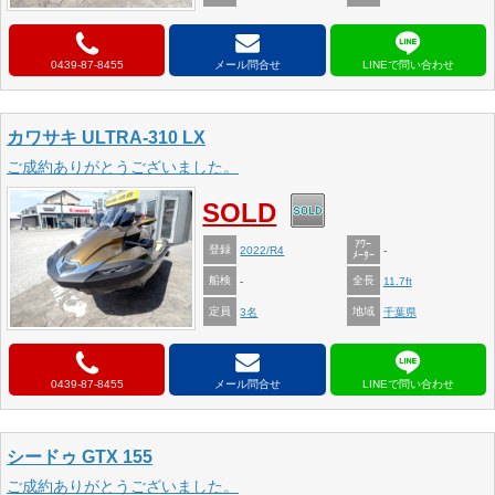
0439-87-8455
メール問合せ
カワサキ ULTRA-310 LX
ご成約ありがとうございました。
SOLD
ｱﾜｰ
登録
2022/R4
-
ﾒｰﾀｰ
船検
全長
-
11.7ft
定員
地域
3名
千葉県
0439-87-8455
メール問合せ
シードゥ GTX 155
ご成約ありがとうございました。