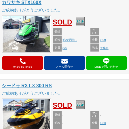
カワサキ STX160X
ご成約ありがとうございました。
SOLD
ｱﾜｰ
登録
-
-
ﾒｰﾀｰ
船検
全長
船検受渡し
0.0ft
定員
地域
3名
千葉県
0439-87-8455
メール問合せ
シードゥ RXT-X 300 RS
ご成約ありがとうございました。
SOLD
ｱﾜｰ
登録
-
-
ﾒｰﾀｰ
船検
全長
-
0.0ft