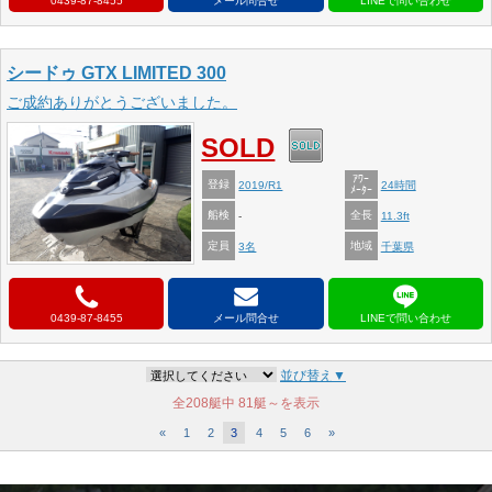
0439-87-8455
メール問合せ
シードゥ GTX LIMITED 300
ご成約ありがとうございました。
SOLD
ｱﾜｰ
登録
2019/R1
24時間
ﾒｰﾀｰ
船検
全長
-
11.3ft
定員
地域
3名
千葉県
0439-87-8455
メール問合せ
並び替え▼
全208艇中
81艇～を表示
«
1
2
3
4
5
6
»