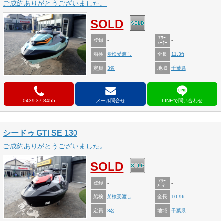
ご成約ありがとうございました。
SOLD
ｱﾜｰ
登録
-
-
ﾒｰﾀｰ
船検
全長
船検受渡し
11.3ft
定員
地域
3名
千葉県
0439-87-8455
メール問合せ
シードゥ GTI SE 130
ご成約ありがとうございました。
SOLD
ｱﾜｰ
登録
-
-
ﾒｰﾀｰ
船検
全長
船検受渡し
10.9ft
定員
地域
3名
千葉県