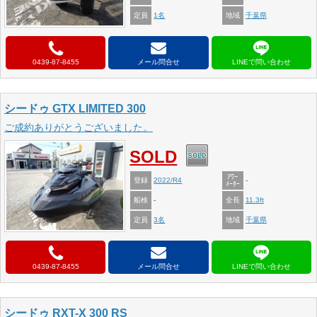
定員
地域
1名
千葉県
0439-87-8455
メール問合せ
シードゥ GTX LIMITED 300
ご成約ありがとうございました。
SOLD
ｱﾜｰ
登録
2022/R4
-
ﾒｰﾀｰ
船検
全長
-
11.3ft
定員
地域
3名
千葉県
0439-87-8455
メール問合せ
シードゥ RXT-X 300 RS