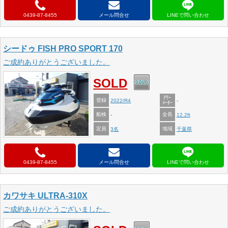
0439-87-8455
メール問合せ
シードゥ FISH PRO SPORT 170
ご成約ありがとうございました。
SOLD
ｱﾜｰ
登録
2022/R4
-
ﾒｰﾀｰ
船検
全長
-
12.2ft
定員
地域
3名
千葉県
0439-87-8455
メール問合せ
カワサキ ULTRA-310X
ご成約ありがとうございました。