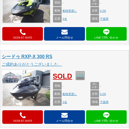
ｱﾜｰ
登録
-
-
ﾒｰﾀｰ
船検
全長
船検受渡し
0.0ft
定員
地域
3名
千葉県
0439-87-8455
メール問合せ
シードゥ RXP-X 300 RS
ご成約ありがとうございました。
SOLD
ｱﾜｰ
登録
-
-
ﾒｰﾀｰ
船検
全長
船検受渡し
0.0ft
定員
地域
2名
千葉県
0439-87-8455
メール問合せ