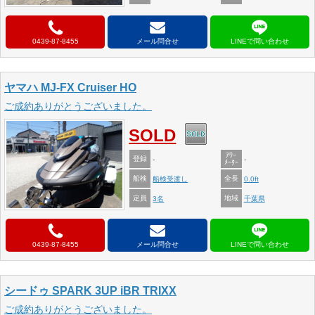
0439-87-8455
メール問合せ
ヤマハ MJ-FX Cruiser HO
ご成約ありがとうございました。
SOLD
ｱﾜｰ
登録
-
-
ﾒｰﾀｰ
船検
全長
船検受渡し
0.0ft
定員
地域
3名
千葉県
0439-87-8455
メール問合せ
シードゥ SPARK 3UP iBR TRIXX
ご成約ありがとうございました。