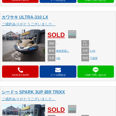
0439-87-8455
メール問合せ
カワサキ ULTRA-310 LX
ご成約ありがとうございました。
SOLD
ｱﾜｰ
登録
-
-
ﾒｰﾀｰ
船検
全長
船検受渡し
0.0ft
定員
地域
3名
千葉県
0439-87-8455
メール問合せ
シードゥ SPARK 3UP iBR TRIXX
ご成約ありがとうございました。
SOLD