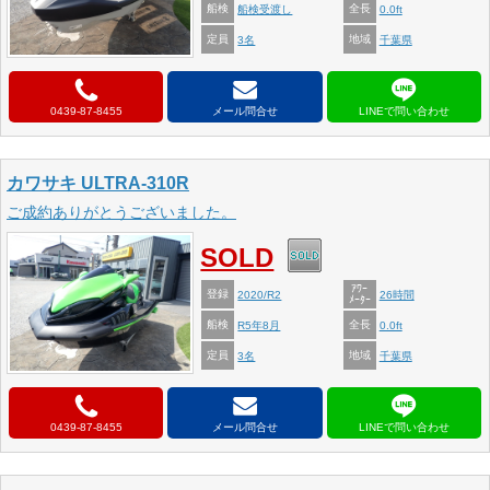
船検
全長
船検受渡し
0.0ft
定員
地域
3名
千葉県
0439-87-8455
メール問合せ
カワサキ ULTRA-310R
ご成約ありがとうございました。
SOLD
ｱﾜｰ
登録
2020/R2
26時間
ﾒｰﾀｰ
船検
全長
R5年8月
0.0ft
定員
地域
3名
千葉県
0439-87-8455
メール問合せ