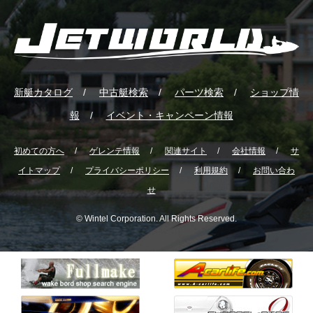
新艇カタログ
中古艇検索
パーツ検索
ショップ情
報
イベント・キャンペーン情報
初めての方へ
ゲレンテ情報
関連サイト
会社情報
サ
イトマップ
プライバシーポリシー
利用規約
お問い合わ
せ
© Wintel Corporation. All Rights Reserved.