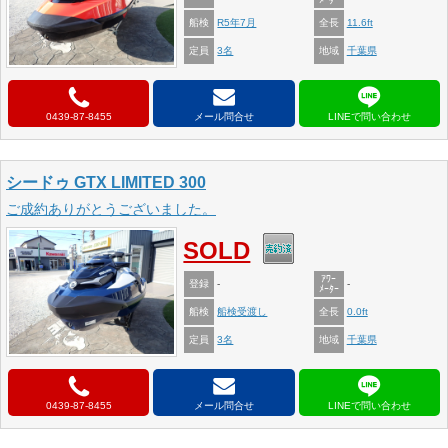
船検
全長
R5年7月
11.6ft
定員
地域
3名
千葉県
0439-87-8455
メール問合せ
シードゥ GTX LIMITED 300
ご成約ありがとうございました。
SOLD
ｱﾜｰ
登録
-
-
ﾒｰﾀｰ
船検
全長
船検受渡し
0.0ft
定員
地域
3名
千葉県
0439-87-8455
メール問合せ