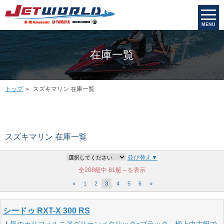
MENU
在庫一覧
トップ
スズキマリン 在庫一覧
スズキマリン 在庫一覧
並び替え▼
全208艇中
81艇～を表示
«
1
2
3
4
5
6
»
シードゥ RXT-X 300 RS