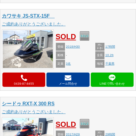
カワサキ JS-STX-15F
ご成約ありがとうございました。
SOLD
ｱﾜｰ
登録
2018/H30
17時間
ﾒｰﾀｰ
船検
全長
-
10.2ft
定員
地域
3名
千葉県
0439-87-8455
メール問合せ
シードゥ RXT-X 300 RS
ご成約ありがとうございました。
SOLD
ｱﾜｰ
登録
2017/H29
29時間
ﾒｰﾀｰ