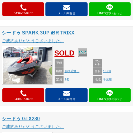
0439-87-8455
メール問合せ
シードゥ SPARK 3UP iBR TRIXX
ご成約ありがとうございました。
SOLD
ｱﾜｰ
登録
-
-
ﾒｰﾀｰ
船検
全長
船検受渡し
10.0ft
定員
地域
3名
千葉県
0439-87-8455
メール問合せ
シードゥ GTX230
ご成約ありがとうございました。