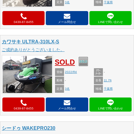
定員
地域
3名
千葉県
0439-87-8455
メール問合せ
カワサキ ULTRA-310LX-S
ご成約ありがとうございました。
SOLD
ｱﾜｰ
登録
2022/R4
-
ﾒｰﾀｰ
船検
全長
-
11.7ft
定員
地域
3名
千葉県
0439-87-8455
メール問合せ
シードゥ WAKEPRO230