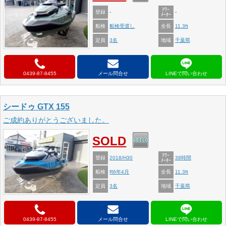
ｱﾜｰ
登録
-
-
ﾒｰﾀｰ
船検
全長
船検受渡し
11.3ft
定員
地域
3名
千葉県
0439-87-8455
メール問合せ
シードゥ GTX 155
ご成約ありがとうございました。
SOLD
ｱﾜｰ
登録
2018/H30
38時間
ﾒｰﾀｰ
船検
全長
R6年4月
11.3ft
定員
地域
3名
千葉県
0439-87-8455
メール問合せ