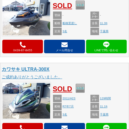
SOLD
ｱﾜｰ
登録
-
-
ﾒｰﾀｰ
船検
全長
船検受渡し
11.3ft
定員
地域
3名
千葉県
0439-87-8455
メール問合せ
カワサキ ULTRA-300X
ご成約ありがとうございました。
SOLD
ｱﾜｰ
登録
2011/H23
129時間
ﾒｰﾀｰ
船検
全長
R7年7月
11.1ft
定員
地域
3名
千葉県