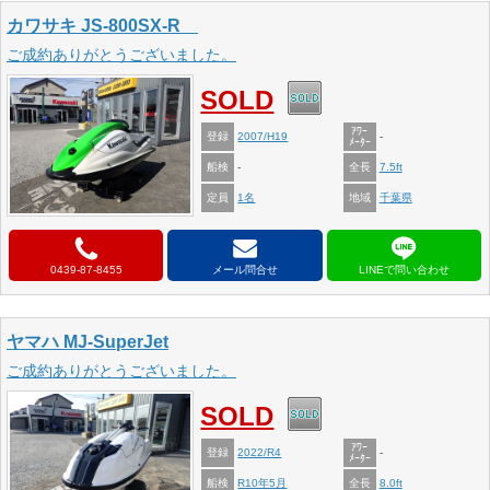
カワサキ JS-800SX-R
ご成約ありがとうございました。
SOLD
ｱﾜｰ
登録
2007/H19
-
ﾒｰﾀｰ
船検
全長
-
7.5ft
定員
地域
1名
千葉県
0439-87-8455
メール問合せ
ヤマハ MJ-SuperJet
ご成約ありがとうございました。
SOLD
ｱﾜｰ
登録
2022/R4
-
ﾒｰﾀｰ
船検
全長
R10年5月
8.0ft