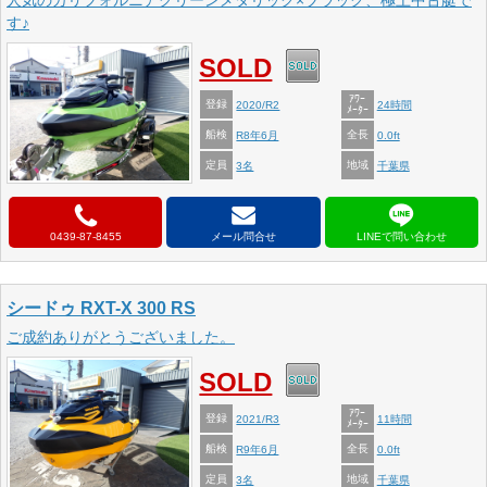
人気のカリフォルニアグリーンメタリック×ブラック、極上中古艇で
す♪
SOLD
ｱﾜｰ
登録
2020/R2
24時間
ﾒｰﾀｰ
船検
全長
R8年6月
0.0ft
定員
地域
3名
千葉県
0439-87-8455
メール問合せ
シードゥ RXT-X 300 RS
ご成約ありがとうございました。
SOLD
ｱﾜｰ
登録
2021/R3
11時間
ﾒｰﾀｰ
船検
全長
R9年6月
0.0ft
定員
地域
3名
千葉県