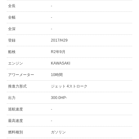
全長
-
全幅
-
全深
-
登録
2017/H29
船検
R2年9月
エンジン
KAWASAKI
アワーメーター
10時間
推進力形式
ジェット 4ストローク
出力
300.0HP-
巡航速度
-
最高速度
-
燃料種別
ガソリン