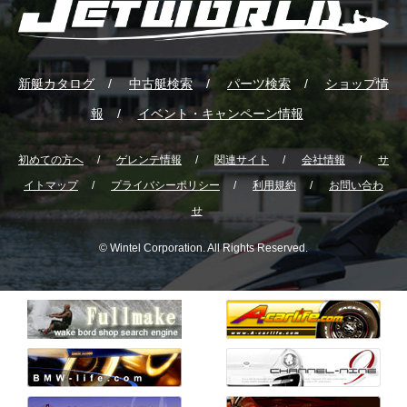
新艇カタログ
中古艇検索
パーツ検索
ショップ情
報
イベント・キャンペーン情報
初めての方へ
ゲレンテ情報
関連サイト
会社情報
サ
イトマップ
プライバシーポリシー
利用規約
お問い合わ
せ
© Wintel Corporation. All Rights Reserved.