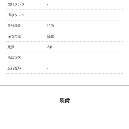
燃料タンク
-
清水タンク
-
免許種別
特殊
保管方法
陸置
定員
3名
船底塗装
-
航行区域
-
装備