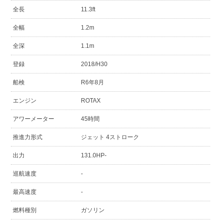
全長
11.3ft
全幅
1.2m
全深
1.1m
登録
2018/H30
船検
R6年8月
エンジン
ROTAX
アワーメーター
45時間
推進力形式
ジェット 4ストローク
出力
131.0HP-
巡航速度
-
最高速度
-
燃料種別
ガソリン