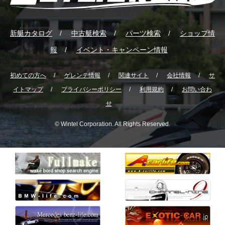
新艇カタログ
中古艇検索
パーツ検索
ショップ情
報
イベント・キャンペーン情報
初めての方へ
ゲレンテ情報
関連サイト
会社情報
サ
イトマップ
プライバシーポリシー
利用規約
お問い合わ
せ
© Wintel Corporation. All Rights Reserved.