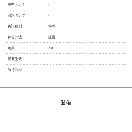
燃料タンク
-
清水タンク
-
免許種別
特殊
保管方法
陸置
定員
3名
船底塗装
-
航行区域
-
装備