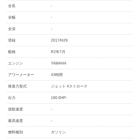
全長
-
全幅
-
全深
-
登録
2017/H29
船検
R2年7月
エンジン
YAMAHA
アワーメーター
43時間
推進力形式
ジェット 4ストローク
出力
180.0HP-
巡航速度
-
最高速度
-
燃料種別
ガソリン