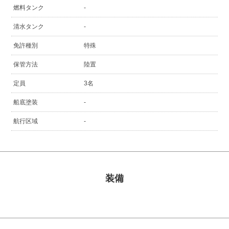
燃料タンク
-
清水タンク
-
免許種別
特殊
保管方法
陸置
定員
3名
船底塗装
-
航行区域
-
装備