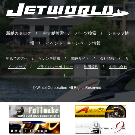
新艇カタログ
中古艇検索
パーツ検索
ショップ情
報
イベント・キャンペーン情報
初めての方へ
ゲレンテ情報
関連サイト
会社情報
サ
イトマップ
プライバシーポリシー
利用規約
お問い合わ
せ
© Wintel Corporation. All Rights Reserved.