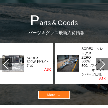
P
arts＆Goods
パーツ＆グッズ最新入荷情報
SOREX ソレ
ックス
ZERO
SOREX
500W ゼロ
500W ﾎﾜｲﾄﾊﾞｰ
ｼﾞｮﾝ
500ホワイ
ASK
ト オプショ
ンパーツ仕様
ASK
More