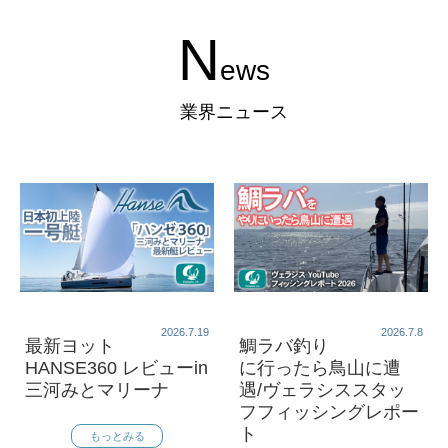
N
ews
業界ニュース
2026.7.19
2026.7.8
最新ヨット
鯛ラバ釣り
HANSE360 レビューin
に行ったら鳥山に遭
三河みとマリーナ
遇/ヴェラシススタッ
フフィッシングレポー
ト
もっとみる