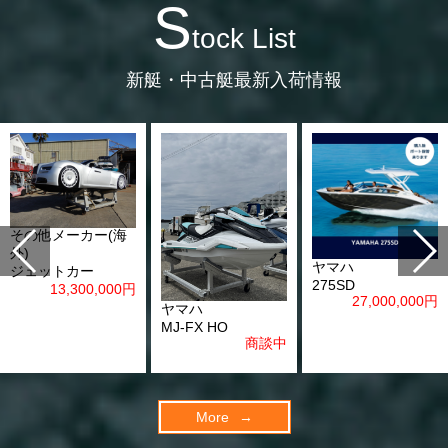
S
tock List
新艇・中古艇最新入荷情報
その他メーカー(海
外)
ヤマハ
ジェットカー
275SD
13,300,000
円
27,000,000
円
ヤマハ
MJ-FX HO
商談中
More