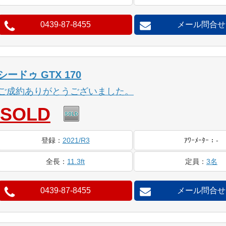
0439-87-8455
メール問合せ
シードゥ GTX 170
ご成約ありがとうございました。
SOLD
登録
：
2021/R3
ｱﾜｰ
ﾒｰﾀｰ
：
-
全長
：
11.3ft
定員
：
3名
0439-87-8455
メール問合せ