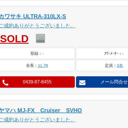
カワサキ ULTRA-310LX-S
ご成約ありがとうございました。
SOLD
登録
：
-
ｱﾜｰ
ﾒｰﾀｰ
：
-
全長
：
11.7ft
定員
：
3名
0439-87-8455
メール問合せ
ヤマハ MJ-FX Cruiser SVHO
ご成約ありがとうございました。