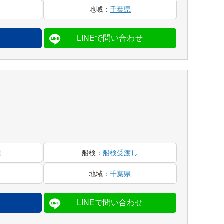
地域
：
千葉県
間
船検
：
船検受渡し
地域
：
千葉県