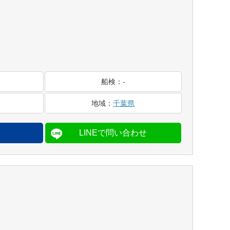
船検
：
-
地域
：
千葉県