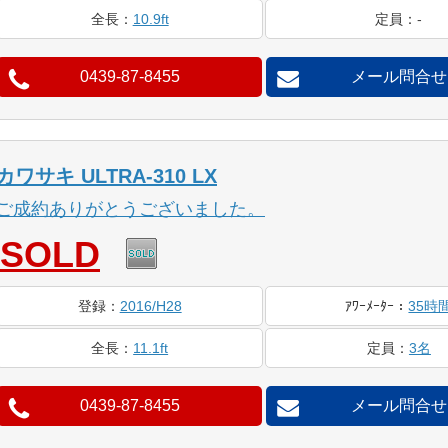
全長
：
10.9ft
定員
：
-
0439-87-8455
メール問合せ
カワサキ ULTRA-310 LX
ご成約ありがとうございました。
SOLD
登録
：
2016/H28
ｱﾜｰ
ﾒｰﾀｰ
：
35時
全長
：
11.1ft
定員
：
3名
0439-87-8455
メール問合せ