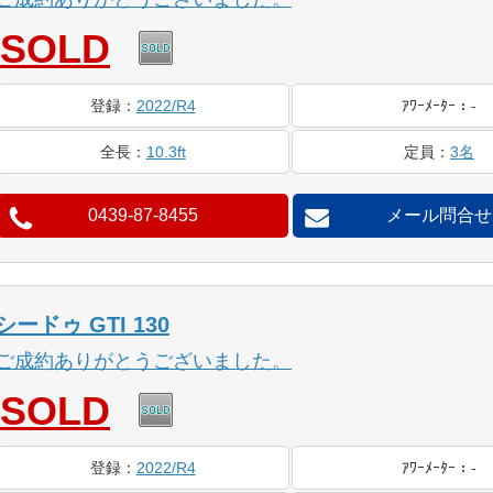
SOLD
登録
：
2022/R4
ｱﾜｰ
ﾒｰﾀｰ
：
-
全長
：
10.3ft
定員
：
3名
0439-87-8455
メール問合せ
シードゥ GTI 130
ご成約ありがとうございました。
SOLD
登録
：
2022/R4
ｱﾜｰ
ﾒｰﾀｰ
：
-