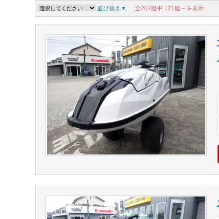
並び替え▼
全207艇中
121艇～を表示