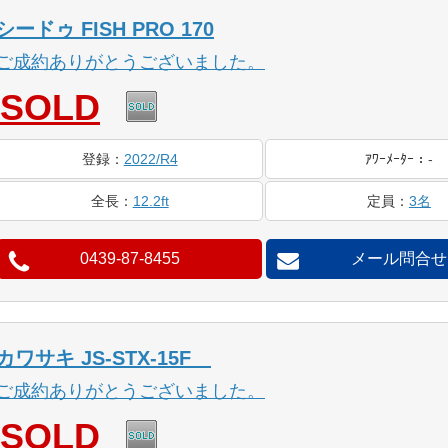
シードゥ FISH PRO 170
ご成約ありがとうございました。
SOLD
登録
：
2022/R4
ｱﾜｰ
ﾒｰﾀｰ
：
-
全長
：
12.2ft
定員
：
3名
0439-87-8455
メール問合せ
カワサキ JS-STX-15F
ご成約ありがとうございました。
SOLD