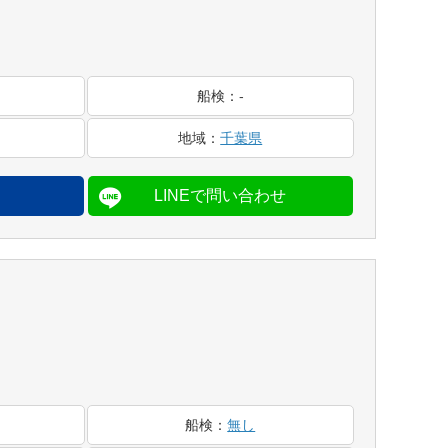
船検
：
-
地域
：
千葉県
船検
：
無し