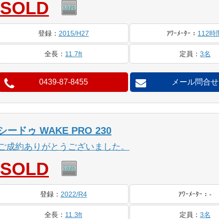
SOLD
登録
：
2015/H27
ｱﾜｰ
ﾒｰﾀｰ
：
112時
全長
：
11.7ft
定員
：
3名
0439-87-8455
メール問合せ
シードゥ WAKE PRO 230
ご成約ありがとうございました。
SOLD
登録
：
2022/R4
ｱﾜｰ
ﾒｰﾀｰ
：
-
全長
：
11.3ft
定員
：
3名