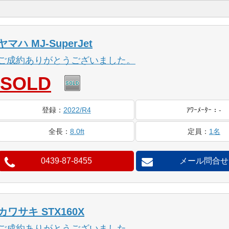
ヤマハ MJ-SuperJet
ご成約ありがとうございました。
SOLD
登録
：
2022/R4
ｱﾜｰ
ﾒｰﾀｰ
：
-
全長
：
8.0ft
定員
：
1名
0439-87-8455
メール問合せ
カワサキ STX160X
ご成約ありがとうございました。