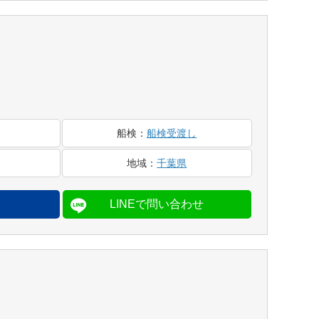
船検
：
船検受渡し
地域
：
千葉県