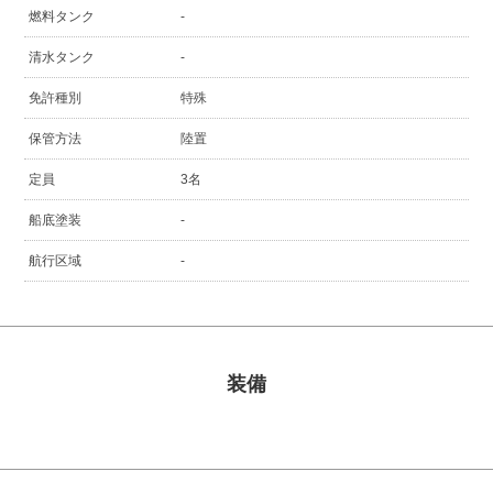
燃料タンク
-
清水タンク
-
免許種別
特殊
保管方法
陸置
定員
3名
船底塗装
-
航行区域
-
装備