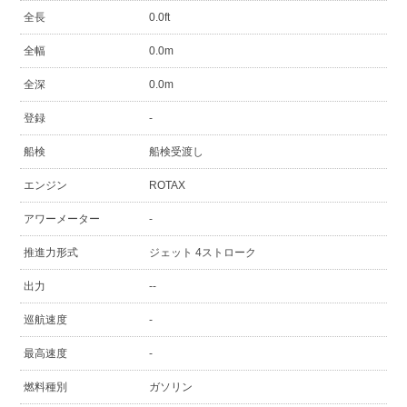
全長
0.0ft
全幅
0.0m
全深
0.0m
登録
-
船検
船検受渡し
エンジン
ROTAX
アワーメーター
-
推進力形式
ジェット 4ストローク
出力
--
巡航速度
-
最高速度
-
燃料種別
ガソリン