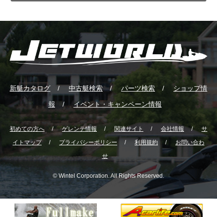
新艇カタログ
中古艇検索
パーツ検索
ショップ情
報
イベント・キャンペーン情報
初めての方へ
ゲレンテ情報
関連サイト
会社情報
サ
イトマップ
プライバシーポリシー
利用規約
お問い合わ
せ
© Wintel Corporation. All Rights Reserved.