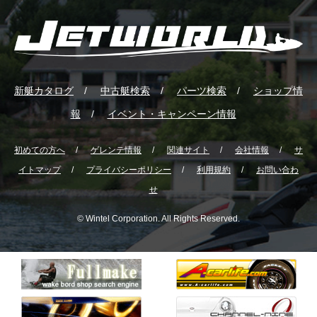
新艇カタログ
中古艇検索
パーツ検索
ショップ情
報
イベント・キャンペーン情報
初めての方へ
ゲレンテ情報
関連サイト
会社情報
サ
イトマップ
プライバシーポリシー
利用規約
お問い合わ
せ
© Wintel Corporation. All Rights Reserved.