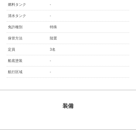
燃料タンク
-
清水タンク
-
免許種別
特殊
保管方法
陸置
定員
3名
船底塗装
-
航行区域
-
装備