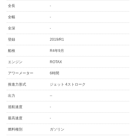
全長
-
全幅
-
全深
-
登録
2019/R1
船検
R4年9月
エンジン
ROTAX
アワーメーター
6時間
推進力形式
ジェット 4ストローク
出力
--
巡航速度
-
最高速度
-
燃料種別
ガソリン