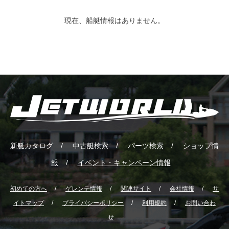
現在、船艇情報はありません。
新艇カタログ
中古艇検索
パーツ検索
ショップ情
報
イベント・キャンペーン情報
初めての方へ
ゲレンテ情報
関連サイト
会社情報
サ
イトマップ
プライバシーポリシー
利用規約
お問い合わ
せ