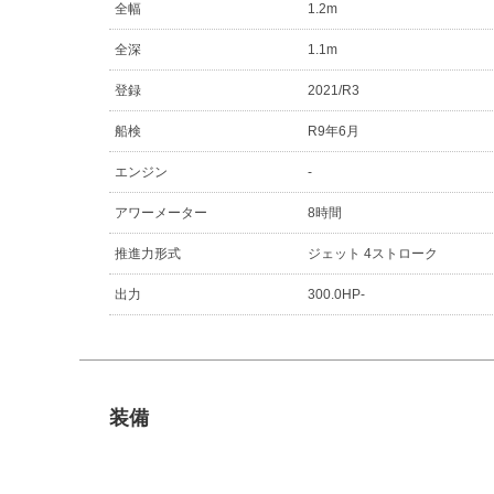
全幅
1.2m
全深
1.1m
登録
2021/R3
船検
R9年6月
エンジン
-
アワーメーター
8時間
推進力形式
ジェット 4ストローク
出力
300.0HP-
装備