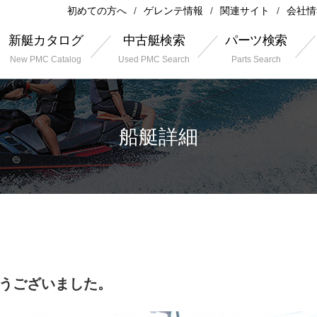
初めての方へ
ゲレンテ情報
関連サイト
会社情
新艇カタログ
中古艇検索
パーツ検索
New PMC Catalog
Used PMC Search
Parts Search
船艇詳細
がとうございました。