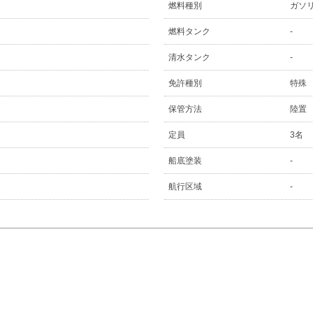
燃料種別
ガソ
燃料タンク
-
清水タンク
-
免許種別
特殊
保管方法
陸置
定員
3名
船底塗装
-
航行区域
-