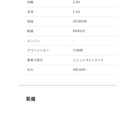
全幅
1.2m
全深
1.1m
登録
2018/H30
船検
R6年6月
エンジン
-
アワーメーター
17時間
推進力形式
ジェット 4ストローク
出力
300.0HP-
装備