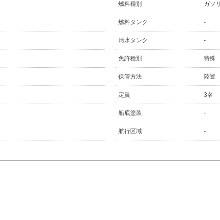
燃料種別
ガソ
燃料タンク
-
清水タンク
-
免許種別
特殊
保管方法
陸置
定員
3名
船底塗装
-
航行区域
-