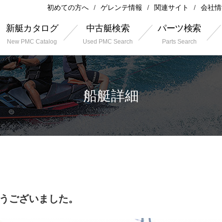
初めての方へ
ゲレンテ情報
関連サイト
会社情
新艇カタログ
中古艇検索
パーツ検索
New PMC Catalog
Used PMC Search
Parts Search
船艇詳細
がとうございました。