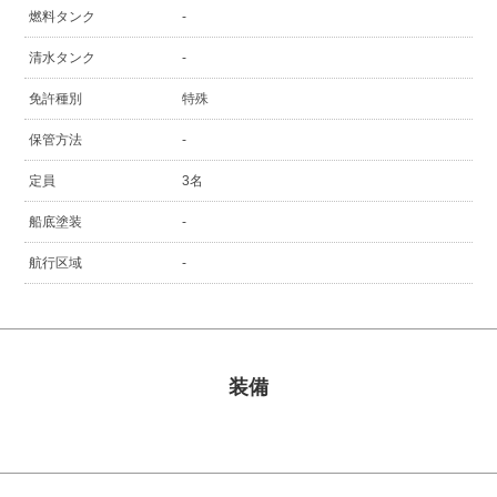
燃料タンク
-
清水タンク
-
免許種別
特殊
保管方法
-
定員
3名
船底塗装
-
航行区域
-
装備