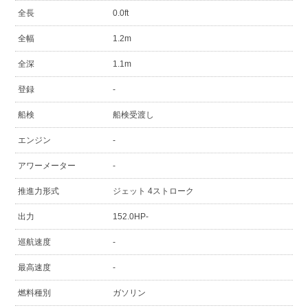
全長
0.0ft
全幅
1.2m
全深
1.1m
登録
-
船検
船検受渡し
エンジン
-
アワーメーター
-
推進力形式
ジェット 4ストローク
出力
152.0HP-
巡航速度
-
最高速度
-
燃料種別
ガソリン