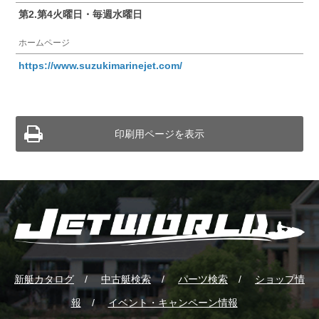
第2.第4火曜日・毎週水曜日
ホームページ
https://www.suzukimarinejet.com/
印刷用ページを表示
新艇カタログ
中古艇検索
パーツ検索
ショップ情
報
イベント・キャンペーン情報