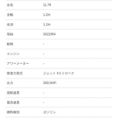
全長
11.7ft
全幅
1.2m
全深
1.2m
登録
2022/R4
船検
-
エンジン
-
アワーメーター
-
推進力形式
ジェット 4ストローク
出力
300.0HP-
巡航速度
-
最高速度
-
燃料種別
ガソリン