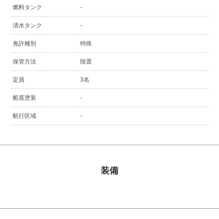
燃料タンク
-
清水タンク
-
免許種別
特殊
保管方法
陸置
定員
3名
船底塗装
-
航行区域
-
装備