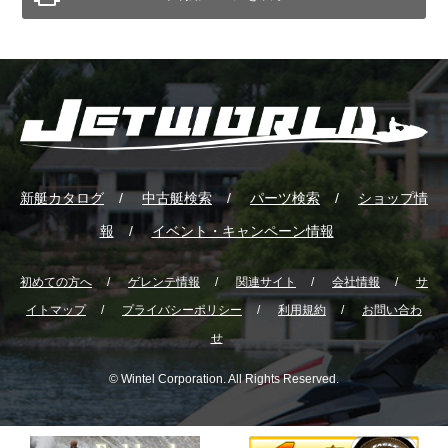
新艇カタログ
中古艇検索
パーツ検索
ショップ情
報
イベント・キャンペーン情報
初めての方へ
ゲレンテ情報
関連サイト
会社情報
サ
イトマップ
プライバシーポリシー
利用規約
お問い合わ
せ
© Wintel Corporation. All Rights Reserved.