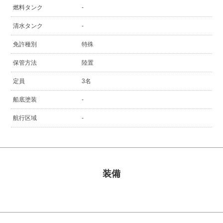
燃料タンク
-
清水タンク
-
免許種別
特殊
保管方法
陸置
定員
3名
船底塗装
-
航行区域
-
装備