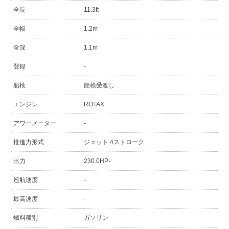
全長
11.3ft
全幅
1.2m
全深
1.1m
登録
-
船検
船検受渡し
エンジン
ROTAX
アワーメーター
-
推進力形式
ジェット 4ストローク
出力
230.0HP-
巡航速度
-
最高速度
-
燃料種別
ガソリン