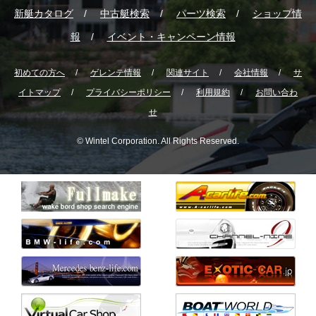
新艇カタログ
中古艇検索
パーツ検索
ショップ情
報
イベント・キャンペーン情報
初めての方へ
ゲレンテ情報
関連サイト
会社情報
サ
イトマップ
プライバシーポリシー
利用規約
お問い合わ
せ
© Wintel Corporation. All Rights Reserved.