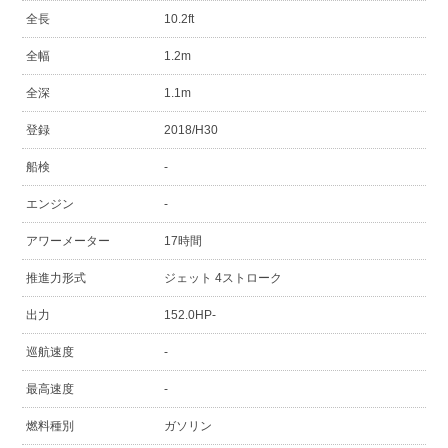
全長
10.2ft
全幅
1.2m
全深
1.1m
登録
2018/H30
船検
-
エンジン
-
アワーメーター
17時間
推進力形式
ジェット 4ストローク
出力
152.0HP-
巡航速度
-
最高速度
-
燃料種別
ガソリン