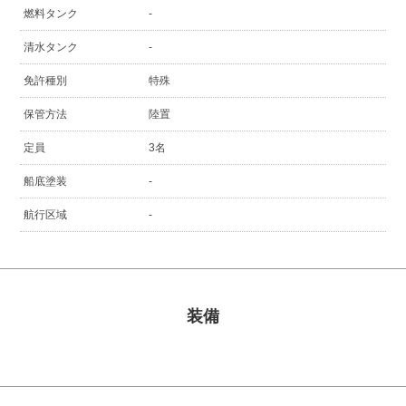
燃料タンク
-
清水タンク
-
免許種別
特殊
保管方法
陸置
定員
3名
船底塗装
-
航行区域
-
装備