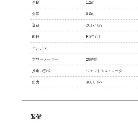
全幅
1.2m
全深
0.0m
登録
2017/H29
船検
R5年7月
エンジン
-
アワーメーター
29時間
推進力形式
ジェット 4ストローク
出力
300.0HP-
装備