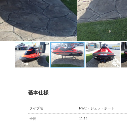
基本仕様
タイプ名
PWC・ジェットボート
全長
11.6ft