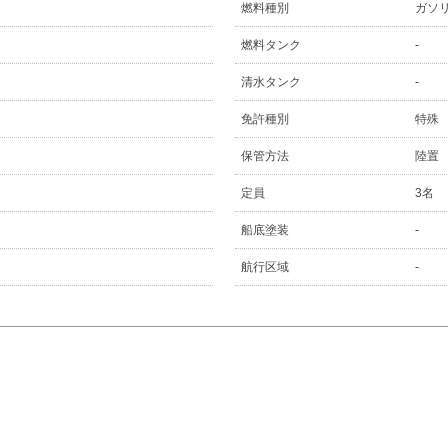
燃料種別
ガソ
燃料タンク
-
清水タンク
-
免許種別
特殊
保管方法
陸置
定員
3名
船底塗装
-
航行区域
-