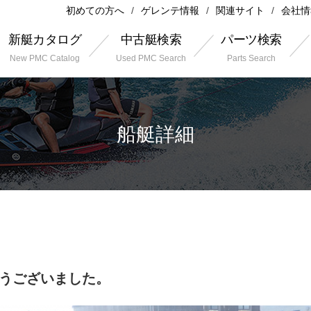
初めての方へ
ゲレンテ情報
関連サイト
会社情
新艇カタログ
中古艇検索
パーツ検索
New PMC Catalog
Used PMC Search
Parts Search
船艇詳細
がとうございました。