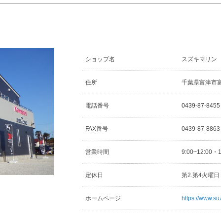
ショップ名
スズキマリン
住所
千葉県富津市富津
電話番号
0439-87-8455
FAX番号
0439-87-886
営業時間
9:00~12:00・
定休日
第2.第4火曜
ホームページ
https://www.su