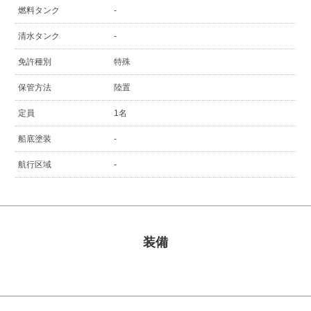
燃料タンク
-
清水タンク
-
免許種別
特殊
保管方法
陸置
定員
1名
船底塗装
-
航行区域
-
装備