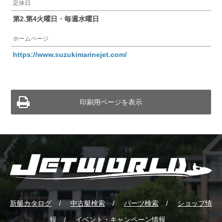
定休日
第2.第4火曜日・毎週水曜日
ホームページ
https://www.suzukimarinejet.com/
印刷用ページを表示
新艇カタログ
中古艇検索
パーツ検索
ショップ情
報
イベント・キャンペーン情報