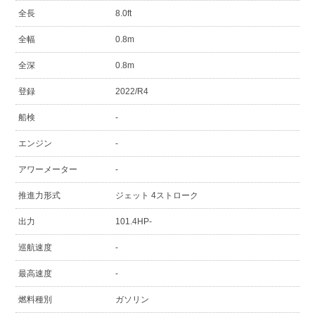
全長
8.0ft
全幅
0.8m
全深
0.8m
登録
2022/R4
船検
-
エンジン
-
アワーメーター
-
推進力形式
ジェット 4ストローク
出力
101.4HP-
巡航速度
-
最高速度
-
燃料種別
ガソリン