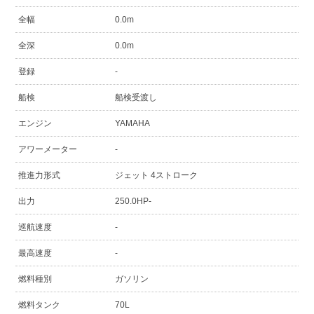
全幅
0.0m
全深
0.0m
登録
-
船検
船検受渡し
エンジン
YAMAHA
アワーメーター
-
推進力形式
ジェット 4ストローク
出力
250.0HP-
巡航速度
-
最高速度
-
燃料種別
ガソリン
燃料タンク
70L