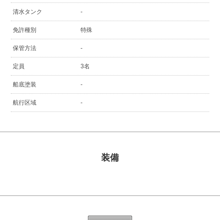
清水タンク
-
免許種別
特殊
保管方法
-
定員
3名
船底塗装
-
航行区域
-
装備