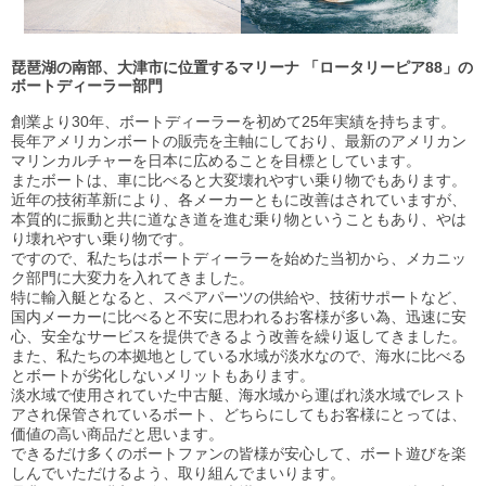
琵琶湖の南部、大津市に位置するマリーナ 「ロータリーピア88」の
ボートディーラー部門
創業より30年、ボートディーラーを初めて25年実績を持ちます。
長年アメリカンボートの販売を主軸にしており、最新のアメリカン
マリンカルチャーを日本に広めることを目標としています。
またボートは、車に比べると大変壊れやすい乗り物でもあります。
近年の技術革新により、各メーカーともに改善はされていますが、
本質的に振動と共に道なき道を進む乗り物ということもあり、やは
り壊れやすい乗り物です。
ですので、私たちはボートディーラーを始めた当初から、メカニッ
ク部門に大変力を入れてきました。
特に輸入艇となると、スペアパーツの供給や、技術サポートなど、
国内メーカーに比べると不安に思われるお客様が多い為、迅速に安
心、安全なサービスを提供できるよう改善を繰り返してきました。
また、私たちの本拠地としている水域が淡水なので、海水に比べる
とボートが劣化しないメリットもあります。
淡水域で使用されていた中古艇、海水域から運ばれ淡水域でレスト
アされ保管されているボート、どちらにしてもお客様にとっては、
価値の高い商品だと思います。
できるだけ多くのボートファンの皆様が安心して、ボート遊びを楽
しんでいただけるよう、取り組んでまいります。