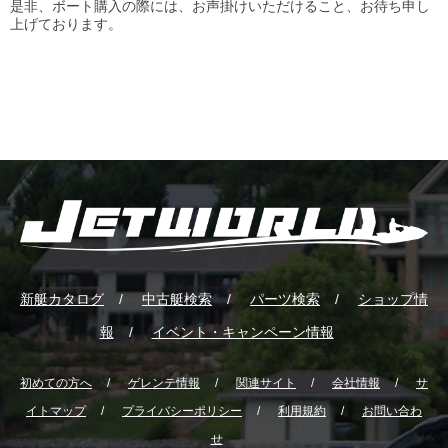
是非、ボート購入の際には、お声掛けいただけること、お待ち申し
上げております。
新艇カタログ
中古艇検索
パーツ検索
ショップ情
報
イベント・キャンペーン情報
初めての方へ
ゲレンテ情報
関連サイト
会社情報
サ
イトマップ
プライバシーポリシー
利用規約
お問い合わ
せ