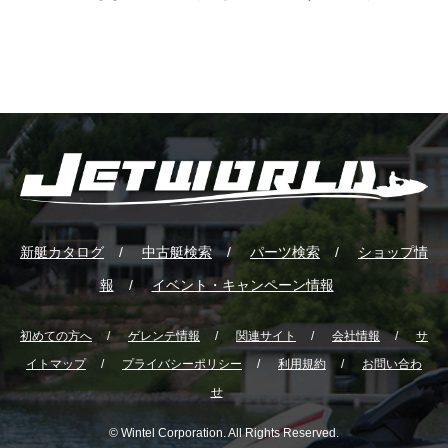
新艇カタログ
中古艇検索
パーツ検索
ショップ情
報
イベント・キャンペーン情報
初めての方へ
ゲレンテ情報
関連サイト
会社情報
サ
イトマップ
プライバシーポリシー
利用規約
お問い合わ
せ
© Wintel Corporation. All Rights Reserved.