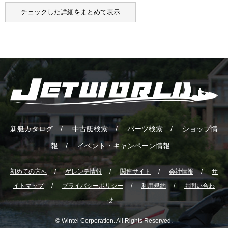
チェックした詳細をまとめて表示
新艇カタログ
中古艇検索
パーツ検索
ショップ情
報
イベント・キャンペーン情報
初めての方へ
ゲレンテ情報
関連サイト
会社情報
サ
イトマップ
プライバシーポリシー
利用規約
お問い合わ
せ
© Wintel Corporation. All Rights Reserved.