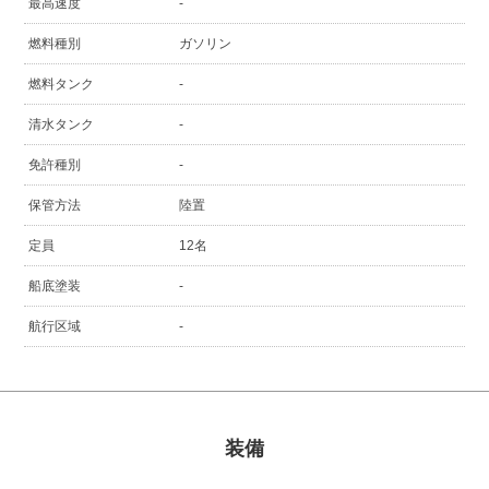
最高速度
-
燃料種別
ガソリン
燃料タンク
-
清水タンク
-
免許種別
-
保管方法
陸置
定員
12名
船底塗装
-
航行区域
-
装備