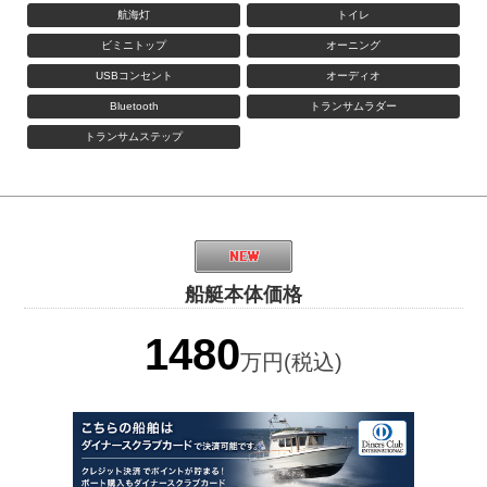
航海灯
トイレ
ビミニトップ
オーニング
USBコンセント
オーディオ
Bluetooth
トランサムラダー
トランサムステップ
船艇本体価格
1480
万円(税込)