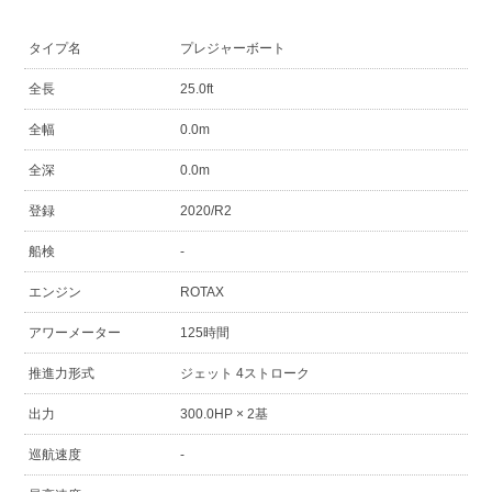
タイプ名
プレジャーボート
全長
25.0ft
全幅
0.0m
全深
0.0m
登録
2020/R2
船検
-
エンジン
ROTAX
アワーメーター
125時間
推進力形式
ジェット 4ストローク
出力
300.0HP × 2基
巡航速度
-