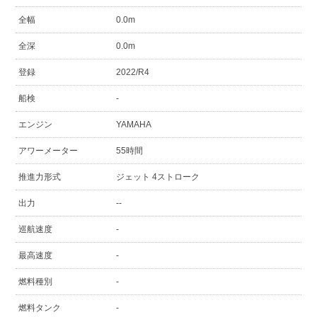
全幅
0.0m
全深
0.0m
登録
2022/R4
船検
-
エンジン
YAMAHA
アワーメーター
55時間
推進力形式
ジェット 4ストローク
出力
--
巡航速度
-
最高速度
-
燃料種別
-
燃料タンク
-