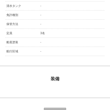
清水タンク
-
免許種別
-
保管方法
-
定員
3名
船底塗装
-
航行区域
-
装備