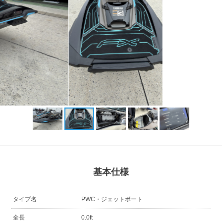
基本仕様
タイプ名
PWC・ジェットボート
全長
0.0ft