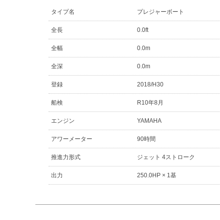
タイプ名
プレジャーボート
全長
0.0ft
全幅
0.0m
全深
0.0m
登録
2018/H30
船検
R10年8月
エンジン
YAMAHA
アワーメーター
90時間
推進力形式
ジェット 4ストローク
出力
250.0HP × 1基