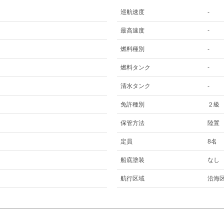
巡航速度
-
最高速度
-
燃料種別
-
燃料タンク
-
清水タンク
-
免許種別
２級
保管方法
陸置
定員
8名
船底塗装
なし
航行区域
沿海