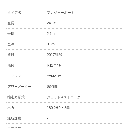
タイプ名
プレジャーボート
全長
24.0ft
全幅
2.6m
全深
0.0m
登録
2017/H29
船検
R11年4月
エンジン
YAMAHA
アワーメーター
63時間
推進力形式
ジェット 4ストローク
出力
180.0HP × 2基
巡航速度
-