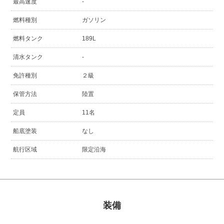
最高速度
-
燃料種別
ガソリン
燃料タンク
189L
清水タンク
-
免許種別
２級
保管方法
陸置
定員
11名
船底塗装
なし
航行区域
限定沿海
装備