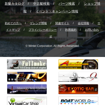
新艇カタログ
中古艇検索
パーツ検索
ショップ情
報
イベント・キャンペーン情報
初めての方へ
ゲレンテ情報
関連サイト
会社情報
サ
イトマップ
プライバシーポリシー
利用規約
お問い合わ
せ
© Wintel Corporation. All Rights Reserved.