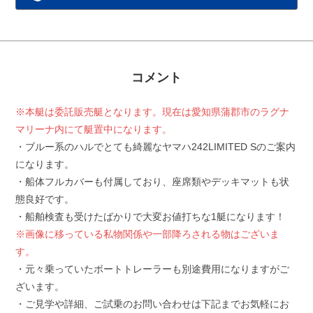
コメント
※本艇は委託販売艇となります。現在は愛知県蒲郡市のラグナ
マリーナ内にて艇置中になります。
・ブルー系のハルでとても綺麗なヤマハ242LIMITED Sのご案内
になります。
・船体フルカバーも付属しており、座席類やデッキマットも状
態良好です。
・船舶検査も受けたばかりで大変お値打ちな1艇になります！
※画像に移っている私物関係や一部降ろされる物はございま
す。
・元々乗っていたボートトレーラーも別途費用になりますがご
ざいます。
・ご見学や詳細、ご試乗のお問い合わせは下記までお気軽にお