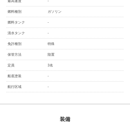
最高速度
-
燃料種別
ガソリン
燃料タンク
-
清水タンク
-
免許種別
特殊
保管方法
陸置
定員
3名
船底塗装
-
航行区域
-
装備