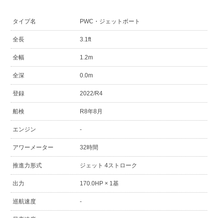
タイプ名
PWC・ジェットボート
全長
3.1ft
全幅
1.2m
全深
0.0m
登録
2022/R4
船検
R8年8月
エンジン
-
アワーメーター
32時間
推進力形式
ジェット 4ストローク
出力
170.0HP × 1基
巡航速度
-