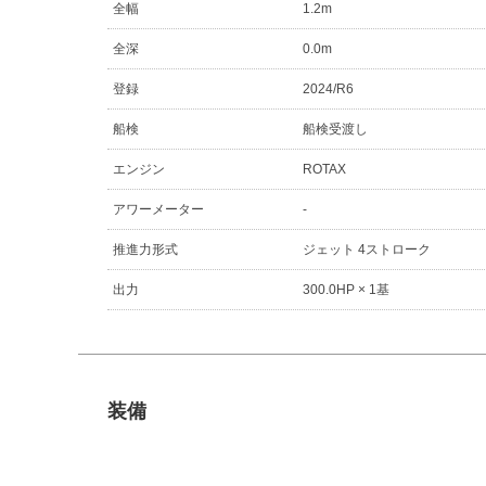
全幅
1.2m
全深
0.0m
登録
2024/R6
船検
船検受渡し
エンジン
ROTAX
アワーメーター
-
推進力形式
ジェット 4ストローク
出力
300.0HP × 1基
装備