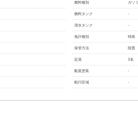
燃料種別
ガソ
燃料タンク
-
清水タンク
-
免許種別
特殊
保管方法
陸置
定員
3名
船底塗装
-
航行区域
-