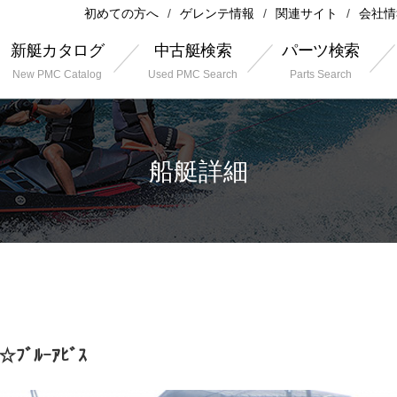
初めての方へ
ゲレンテ情報
関連サイト
会社情
新艇カタログ
中古艇検索
パーツ検索
New PMC Catalog
Used PMC Search
Parts Search
船艇詳細
ﾌﾞﾙｰｱﾋﾞｽ