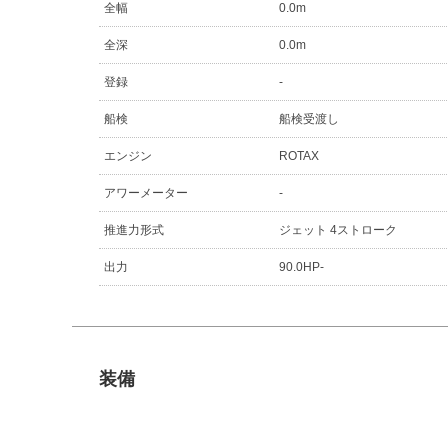
全幅
0.0m
全深
0.0m
登録
-
船検
船検受渡し
エンジン
ROTAX
アワーメーター
-
推進力形式
ジェット 4ストローク
出力
90.0HP-
装備