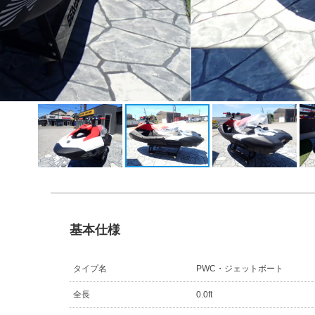
基本仕様
タイプ名
PWC・ジェットボート
全長
0.0ft