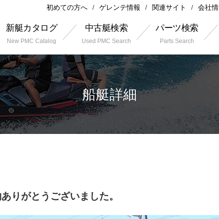
初めての方へ
ゲレンテ情報
関連サイト
会社情
新艇カタログ
中古艇検索
パーツ検索
New PMC Catalog
Used PMC Search
Parts Search
船艇詳細
X ご成約ありがとうございました。