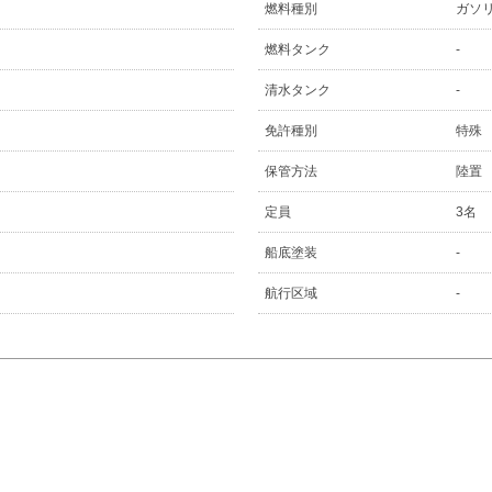
燃料種別
ガソ
燃料タンク
-
清水タンク
-
免許種別
特殊
保管方法
陸置
定員
3名
船底塗装
-
航行区域
-