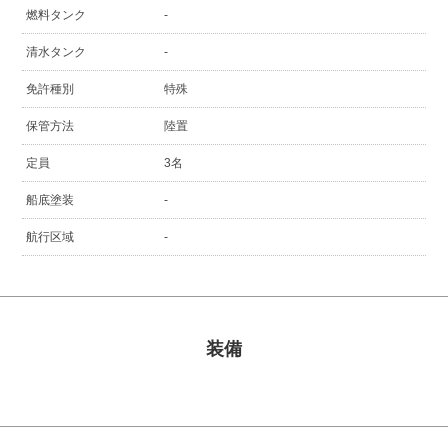
燃料タンク
-
清水タンク
-
免許種別
特殊
保管方法
陸置
定員
3名
船底塗装
-
航行区域
-
装備