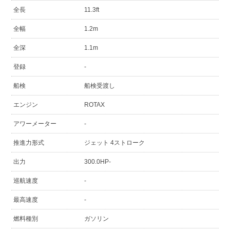
全長
11.3ft
全幅
1.2m
全深
1.1m
登録
-
船検
船検受渡し
エンジン
ROTAX
アワーメーター
-
推進力形式
ジェット 4ストローク
出力
300.0HP-
巡航速度
-
最高速度
-
燃料種別
ガソリン