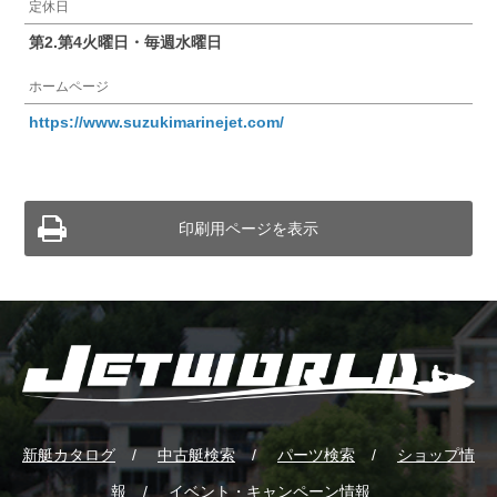
定休日
第2.第4火曜日・毎週水曜日
ホームページ
https://www.suzukimarinejet.com/
印刷用ページを表示
新艇カタログ
中古艇検索
パーツ検索
ショップ情
報
イベント・キャンペーン情報