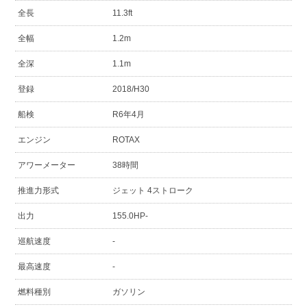
全長
11.3ft
全幅
1.2m
全深
1.1m
登録
2018/H30
船検
R6年4月
エンジン
ROTAX
アワーメーター
38時間
推進力形式
ジェット 4ストローク
出力
155.0HP-
巡航速度
-
最高速度
-
燃料種別
ガソリン