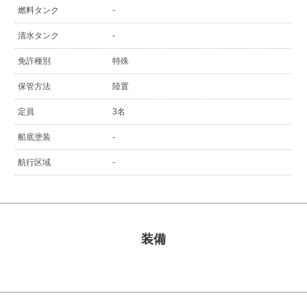
燃料タンク
-
清水タンク
-
免許種別
特殊
保管方法
陸置
定員
3名
船底塗装
-
航行区域
-
装備