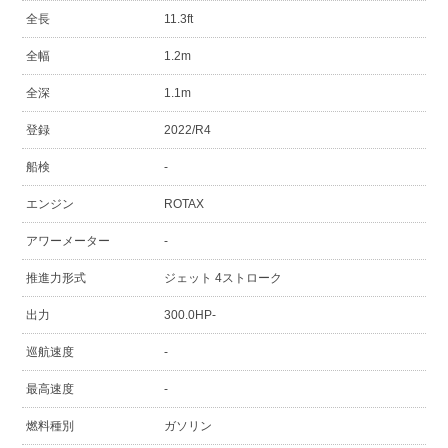
全長
11.3ft
全幅
1.2m
全深
1.1m
登録
2022/R4
船検
-
エンジン
ROTAX
アワーメーター
-
推進力形式
ジェット 4ストローク
出力
300.0HP-
巡航速度
-
最高速度
-
燃料種別
ガソリン