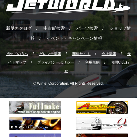
新艇カタログ
中古艇検索
パーツ検索
ショップ情
報
イベント・キャンペーン情報
初めての方へ
ゲレンテ情報
関連サイト
会社情報
サ
イトマップ
プライバシーポリシー
利用規約
お問い合わ
せ
© Wintel Corporation. All Rights Reserved.