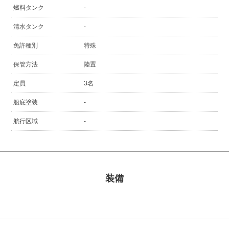
燃料タンク
-
清水タンク
-
免許種別
特殊
保管方法
陸置
定員
3名
船底塗装
-
航行区域
-
装備