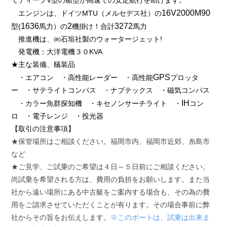
16V2000M90
エンジンは、ドイツMTU（メルセデス社）の
1636
2
3272
型(
馬力）の
機掛け！合計
馬力
推進機は、㈱石垣社製のウォータージェット!
発電機：大洋電機３０KVA
★主な装備、艤装品
GPS
・エアコン ・高性能レーダー ・高性能
プロッタ
ー ・サテライトコンパス ・ナブテックス ・磁気コンパス
IH
・カラー魚群探知機 ・キセノンサーチライト ・
コン
ロ ・電子レンジ ・投光器
【取引の注意事項】
★保管場所はご相談ください。福岡市内、福岡市近郊、糸島市
など
★ご見学、ご試乗のご希望は４日～５日前にご相談ください。
尚試乗を希望される方は、費用の負担をお願いします。また当
社から遠い場所にある中古艇をご案内する場合も、その為の費
用をご請求させていただくことが有ります。その場合事前に弊
社からその旨をお伝えします。
※このボートは、試乗は出来ま