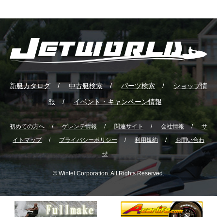
新艇カタログ
中古艇検索
パーツ検索
ショップ情
報
イベント・キャンペーン情報
初めての方へ
ゲレンテ情報
関連サイト
会社情報
サ
イトマップ
プライバシーポリシー
利用規約
お問い合わ
せ
© Wintel Corporation. All Rights Reserved.