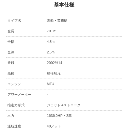
基本仕様
タイプ名
漁船・業務艇
全長
79.0ft
全幅
4.8m
全深
2.5m
登録
2002/H14
船検
船検切れ
エンジン
MTU
アワーメーター
-
推進力形式
ジェット 4ストローク
出力
1636.0HP × 2基
巡航速度
40ノット