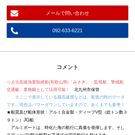
メールで問い合わせ
092-633-6221
コメント
☆彡元高速漁業取締船(和歌山県)「みさき」：監視船、警戒船、
交通艇、業務艇として活用可能！
北九州市保管
※ここで表示している最高速度などは、新造の時のデータ
です。現在はパワーダウンしていますので、あくまでも参考！
★船質及び船体形状：アルミ合金製・ディープV型（総トン数３
JG
９トン）
船
アルミボートは、時化た海の航行に真価を発揮します。そし
てディープV型の船型が高速での安定航行を助けます。