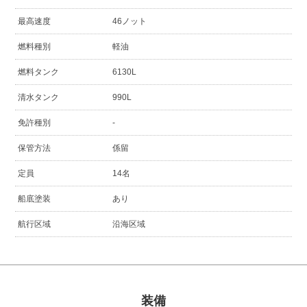
最高速度
46ノット
燃料種別
軽油
燃料タンク
6130L
清水タンク
990L
免許種別
-
保管方法
係留
定員
14名
船底塗装
あり
航行区域
沿海区域
装備