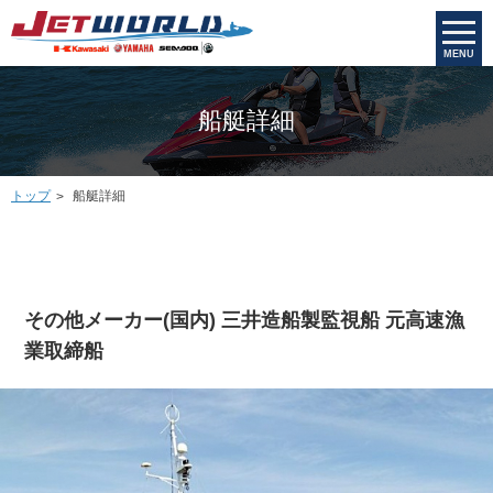
MENU
船艇詳細
トップ
船艇詳細
その他メーカー(国内) 三井造船製監視船 元高速漁
業取締船