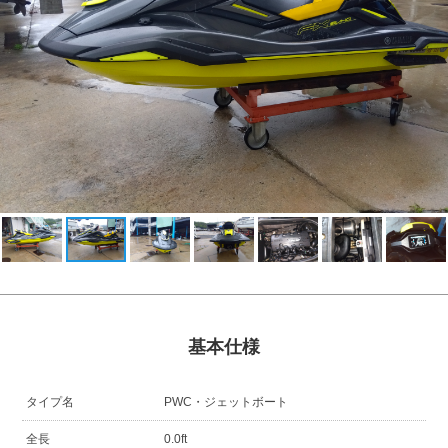
基本仕様
タイプ名
PWC・ジェットボート
全長
0.0ft