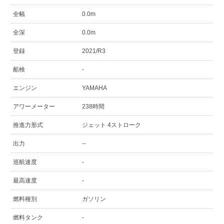
全幅
0.0m
全深
0.0m
登録
2021/R3
船検
-
エンジン
YAMAHA
アワーメーター
238時間
推進力形式
ジェット 4ストローク
出力
--
巡航速度
-
最高速度
-
燃料種別
ガソリン
燃料タンク
-