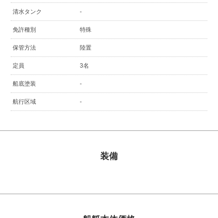
清水タンク
-
免許種別
特殊
保管方法
陸置
定員
3名
船底塗装
-
航行区域
-
装備