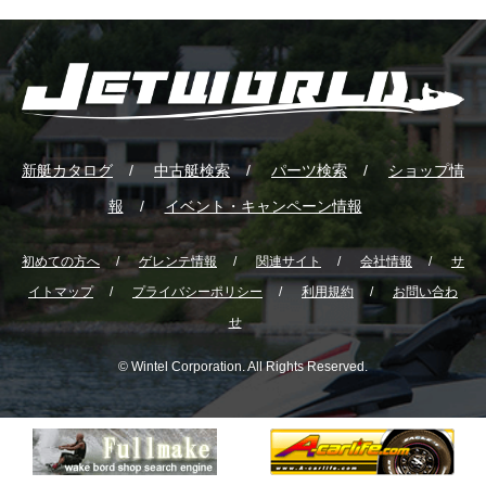
新艇カタログ
中古艇検索
パーツ検索
ショップ情
報
イベント・キャンペーン情報
初めての方へ
ゲレンテ情報
関連サイト
会社情報
サ
イトマップ
プライバシーポリシー
利用規約
お問い合わ
せ
© Wintel Corporation. All Rights Reserved.