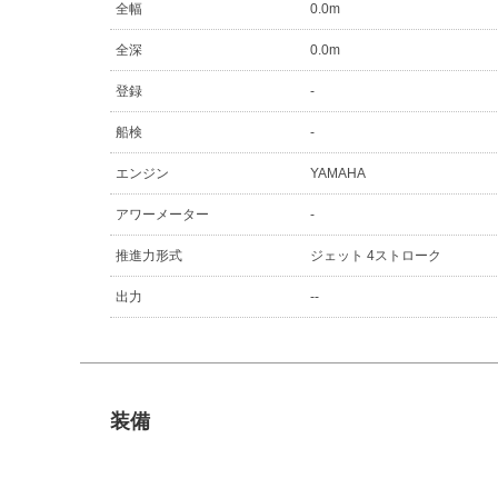
全幅
0.0m
全深
0.0m
登録
-
船検
-
エンジン
YAMAHA
アワーメーター
-
推進力形式
ジェット 4ストローク
出力
--
装備