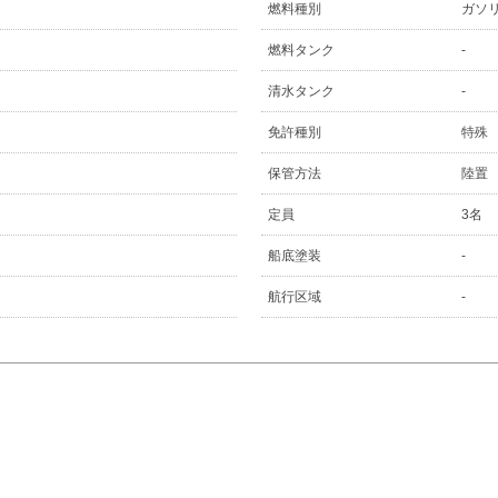
燃料種別
ガソ
燃料タンク
-
清水タンク
-
免許種別
特殊
保管方法
陸置
定員
3名
船底塗装
-
航行区域
-