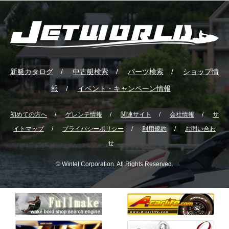
新艇カタログ
中古艇検索
パーツ検索
ショップ情
報
イベント・キャンペーン情報
初めての方へ
ゲレンテ情報
関連サイト
会社情報
サ
イトマップ
プライバシーポリシー
利用規約
お問い合わ
せ
© Wintel Corporation. All Rights Reserved.