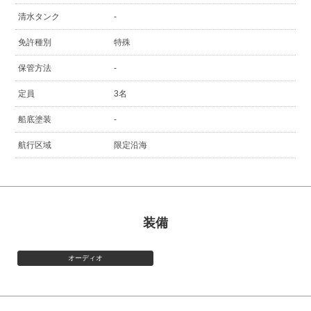
清水タンク
-
免許種別
特殊
保管方法
-
定員
3名
船底塗装
-
航行区域
限定沿海
装備
オーディオ