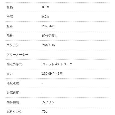
全幅
0.0m
全深
0.0m
登録
2026/R8
船検
船検受渡し
エンジン
YAMAHA
アワーメーター
-
推進力形式
ジェット 4ストローク
出力
250.0HP × 1基
巡航速度
-
最高速度
-
燃料種別
ガソリン
燃料タンク
70L