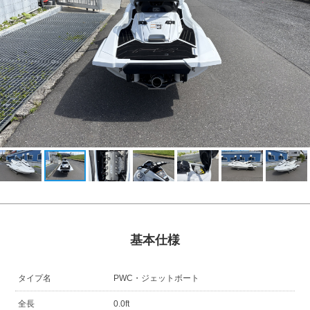
基本仕様
タイプ名
PWC・ジェットボート
全長
0.0ft