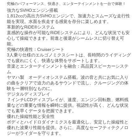
究極のパフォーマンス、快適さ、エンターテインメントを一台で体験！
強力なSVHOエンジン搭載
1,812ccの高出力SVHOエンジンで、加速力とスムーズな走行性
能を実現。水面を疾走する感覚を存分に楽しめます。
革新的なRiDE®システム
直感的な操作が可能なRiDEシステムにより、どんな状況でも安
心して操縦できます。前進と後退がシームレスに切り替え可
能。
究極の快適性：Cruiserシート
3人乗り仕様のエルゴノミクスシートは、長時間のライディング
でも疲れにくく、快適な体勢をサポートします。
音楽とエンターテインメントを融合：高品質スピーカーシステ
ム
ヤマハ製 オーディオシステム搭載。波の音と共にお気に入り
の曲をクリアで迫力のあるサウンドで流し、クルージングの体
験を一層特別なものに。
デジタルディスプレイ
７インチLCDディスプレイが、速度、エンジン回転数、燃料残
量などの重要な情報を瞬時に提供。視認性が高く、どんな状況
でも素早くデータを把握できます。
優れた操縦性能と安全性
ボディとハイドロダイナミクスを最適化し、安定した操縦性と
優れた波乗り性能を提供。さらに、高度なセーフティテクノロ
ジーがライダーを守ります。