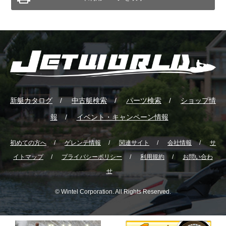
新艇カタログ
中古艇検索
パーツ検索
ショップ情
報
イベント・キャンペーン情報
初めての方へ
ゲレンテ情報
関連サイト
会社情報
サ
イトマップ
プライバシーポリシー
利用規約
お問い合わ
せ
© Wintel Corporation. All Rights Reserved.