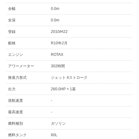
全幅
0.0m
全深
0.0m
登録
2010/H22
船検
R10年2月
エンジン
ROTAX
アワーメーター
302時間
推進力形式
ジェット 4ストローク
出力
260.0HP × 1基
巡航速度
-
最高速度
-
燃料種別
ガソリン
燃料タンク
60L