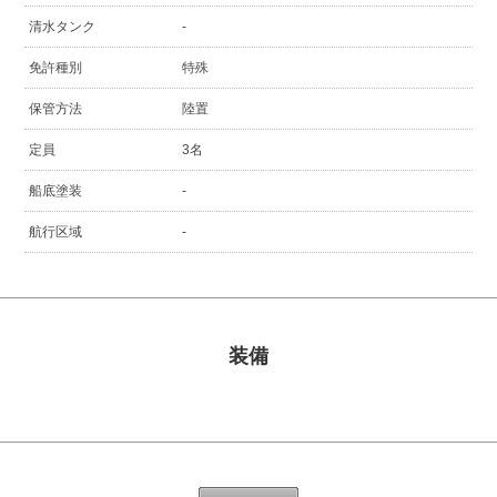
清水タンク
-
免許種別
特殊
保管方法
陸置
定員
3名
船底塗装
-
航行区域
-
装備