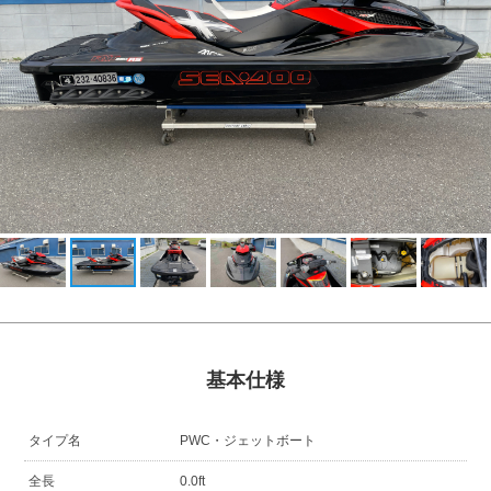
基本仕様
タイプ名
PWC・ジェットボート
全長
0.0ft