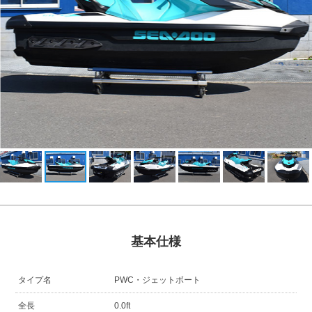
基本仕様
タイプ名
PWC・ジェットボート
全長
0.0ft