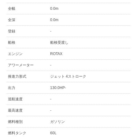
全幅
0.0m
全深
0.0m
登録
-
船検
船検受渡し
エンジン
ROTAX
アワーメーター
-
推進力形式
ジェット 4ストローク
出力
130.0HP-
巡航速度
-
最高速度
-
燃料種別
ガソリン
燃料タンク
60L