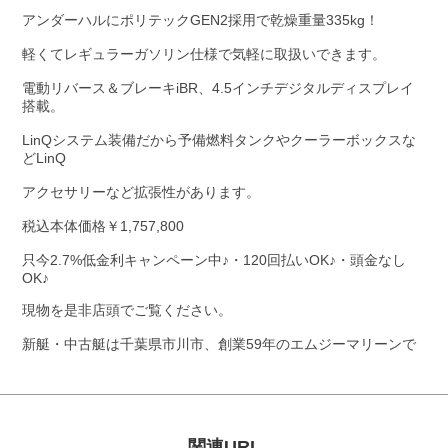
アンダーハルにポリテックGEN2採用で乾燥重量335kg！
軽くてレギュラーガソリン仕様で気軽に取扱いできます。
電動リバース＆ブレーキiBR、4.5インチデジタルディスプレイ
搭載。
LinQシステム装備だから予備燃料タンクやクーラーボックスな
どLinQ
アクセサリーなど拡張性があります。
税込本体価格￥1,757,800
只今2.7%低金利キャンペーン中♪・120回払いOK♪・頭金なし
OK♪
現物を是非店頭でご覧ください。
新艇・中古艇は千葉県市川市、創業59年のエムジーマリーンで
関連URL