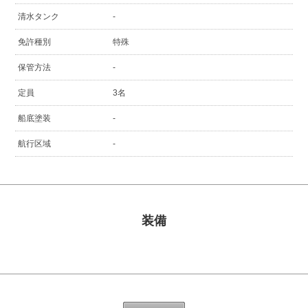
清水タンク
-
免許種別
特殊
保管方法
-
定員
3名
船底塗装
-
航行区域
-
装備