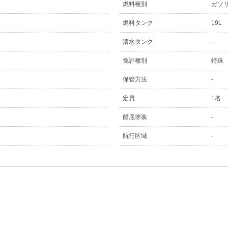
燃料種別
ガソ
燃料タンク
19L
清水タンク
-
免許種別
特殊
保管方法
-
定員
1名
船底塗装
-
航行区域
-