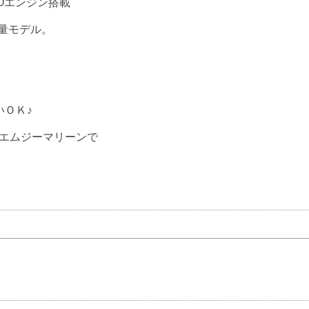
 HOエンジン搭載
量モデル。
いＯＫ♪
のエムジーマリーンで