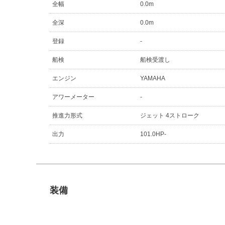
全幅
0.0m
全深
0.0m
登録
-
船検
船検受渡し
エンジン
YAMAHA
アワーメーター
-
推進力形式
ジェット 4ストローク
出力
101.0HP-
装備